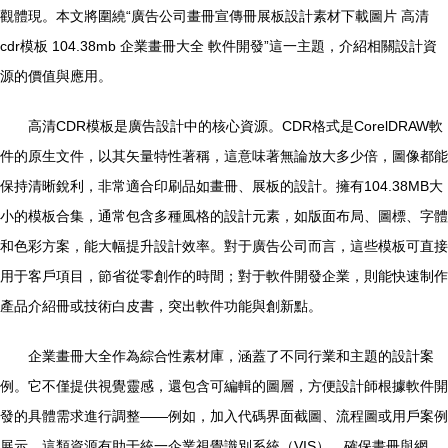
觀體現。本文將圍繞“廣告公司畫冊宣傳冊展板設計素材下載圖片 高清
cdr模板 104.38mb 企業畫冊大全 軟件開發”這一主題，介紹相關設計資
源的價值與應用。
高清CDR模板是廣告設計中的核心資源。CDR格式是CorelDRAW軟
件的原生文件，以其矢量特性著稱，這意味著無論放大多少倍，圖像都能
保持清晰銳利，非常適合印刷品如畫冊、展板的設計。擁有104.38MB大
小的模板合集，通常包含多種風格的設計元素，如版面布局、圖標、字體
和色彩方案，能大幅提升設計效率。對于廣告公司而言，這些模板可直接
用于客戶項目，節省從零創作的時間；對于軟件開發企業，則能快速制作
產品介紹冊或技術白皮書，突出軟件功能與創新點。
企業畫冊大全作為綜合性素材庫，涵蓋了不同行業和主題的設計案
例。它不僅提供視覺靈感，還包含可編輯的圖層，方便設計師根據軟件開
發的具體需求進行調整——例如，加入代碼界面截圖、流程圖或用戶案例
展示。這類資源有助于統一企業視覺識別系統（VIS），確保畫冊與網