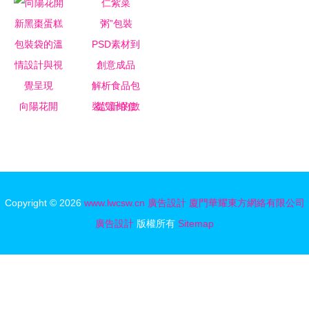
辦全攻略
設計的通用
江龍廣告制
設計與軟件
魅力與軟件
品廠的高清
開發解決方
開發融合
工藝
案
向陽花開
從“新蝦仁
新黑棗蛋糕
紫菜粥”包
包裝袋的溫
裝PSD素材
情設計與視
到創意成品
覺呈現
解析食品包
Copyright © 2026
www.lwcsw.cn
廣告設計
廈門華耀東方網絡有限公司
裝設計的數
廣告設計
版權所有
Sitemap
字化流程