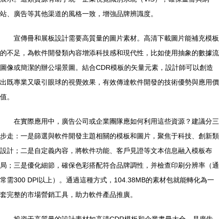
站、廣告等其他渠道的風格一致，增強品牌辨識度。
宣傳冊和展板設計需要高質量的圖片素材。高清下載圖片能補充模板
的不足，為軟件開發類內容增添科技感和現代性，比如使用抽象的數據流
圖像或簡潔的辦公場景圖。結合CDR模板的矢量元素，設計師可以創造
出既專業又吸引眼球的視覺效果，有效傳達軟件開發的技術優勢與應用價
值。
在實際應用中，廣告公司或企業團隊應如何利用這些資源？建議分三
步走：一是篩選與軟件開發主題相關的模板和圖片，聚焦于科技、創新類
設計；二是自定義內容，將軟件功能、客戶見證等文本信息融入模板布
局；三是優化細節，確保色彩搭配符合品牌調性，并檢查印刷分辨率（通
常需300 DPI以上）。通過這種方式，104.38MB的素材包就能轉化為一
套完整的市場營銷工具，助力軟件產品推廣。