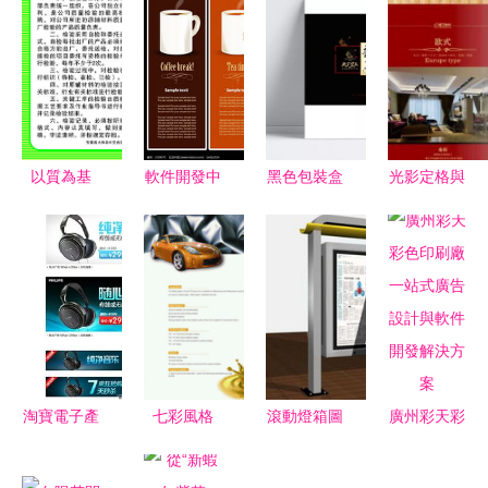
以質為基
軟件開發中
黑色包裝盒
光影定格與
從209號揭
的視覺資源
設計精粹
數字創新
幕式看食品
管理與效率
高級氛圍的
成都商業視
廠公司檢驗
提升實踐
視覺敘事指
覺服務的全
管理體系的
南
方位解決方
廣告設計與
案
制度意義
淘寶電子產
七彩風格
滾動燈箱圖
廣州彩天彩
品廣告合集
包裝、印
片的魅力
色印刷廠
圖片代理代
刷、廣告與
走進宿遷市
一站式廣告